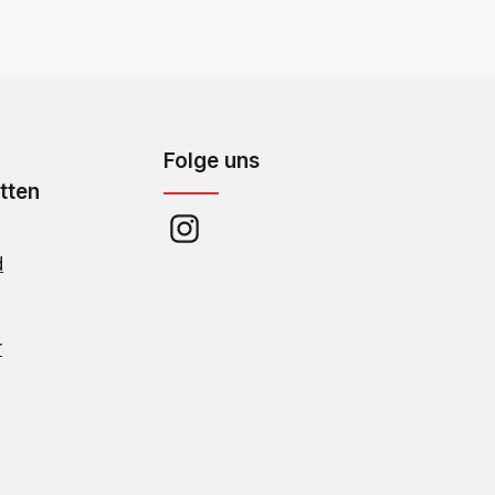
Folge uns
tten
d
r