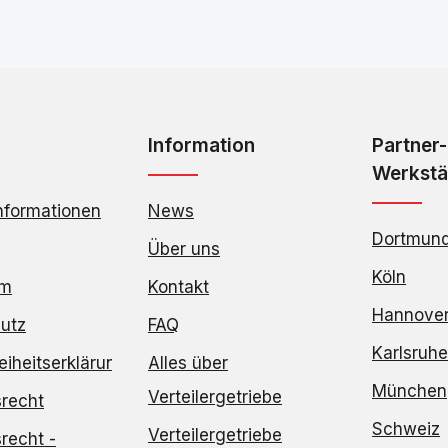
Information
Partner-
Werkstä
nformationen
News
Dortmun
Über uns
Köln
um
Kontakt
Hannove
utz
FAQ
Karlsruhe
reiheitserklärung
Alles über
München
Verteilergetriebe
srecht
Schweiz
Verteilergetriebe
recht -