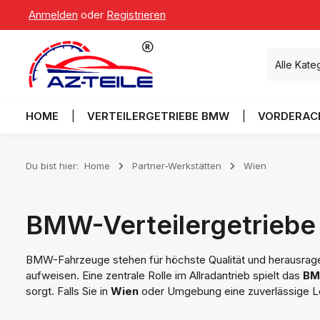
Anmelden
oder
Registrieren
Bei Ausw
 Hauptinhalt springen
Zur Suche springen
Zur Hauptnavigation springen
Alle Kate
HOME
VERTEILERGETRIEBE BMW
VORDERAC
Du bist hier:
Home
Partner-Werkstätten
Wien
BMW-Verteilergetriebe 
BMW-Fahrzeuge stehen für höchste Qualität und herausrage
aufweisen. Eine zentrale Rolle im Allradantrieb spielt das
BM
sorgt. Falls Sie in
Wien
oder Umgebung eine zuverlässige Lösu