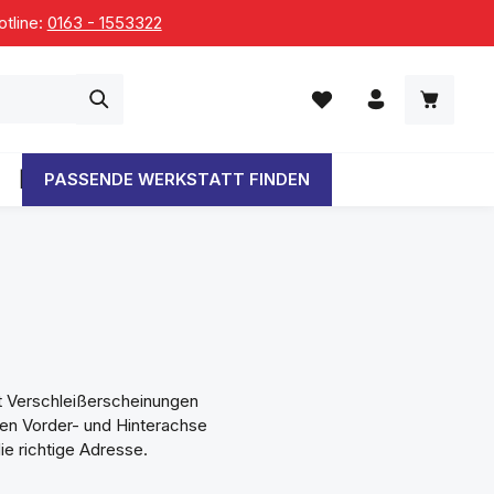
15 Monate. Während der Wartezeit wird ein kostenloser Leihwagen g
otline:
0163 - 1553322
Warenko
PASSENDE WERKSTATT FINDEN
t Verschleißerscheinungen
chen Vorder- und Hinterachse
ie richtige Adresse.