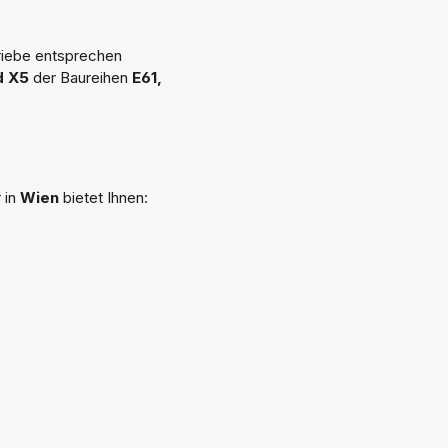
riebe entsprechen
d X5
der Baureihen
E61,
 in
Wien
bietet Ihnen: