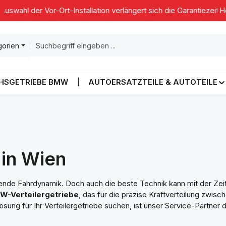
ahl der Vor-Ort-Installation verlängert sich die Garantiezeit auf 
H
gorien
HSGETRIEBE BMW
AUTOERSATZTEILE & AUTOTEILE
in Wien
nde Fahrdynamik. Doch auch die beste Technik kann mit der Zei
W-Verteilergetriebe
, das für die präzise Kraftverteilung zwis
ng für Ihr Verteilergetriebe suchen, ist unser Service-Partner d