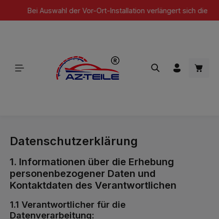
Bei Auswahl der Vor-Ort-Installation verlängert sich die Garant
Zum Hauptinhalt springen
Waren
Datenschutzerklärung
1. Informationen über die Erhebung
personenbezogener Daten und
Kontaktdaten des Verantwortlichen
1.1 Verantwortlicher für die
Datenverarbeitung: