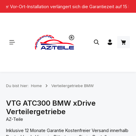
r Vor-Ort-Installation verlängert sich die Garantiezeit auf 15 Mona
Zum Hauptinhalt springen
Waren
Du bist hier:
Home
Verteilergetriebe BMW
VTG ATC300 BMW xDrive
Verteilergetriebe
AZ-Teile
Inklusive 12 Monate Garantie Kostenfreier Versand innerhalb