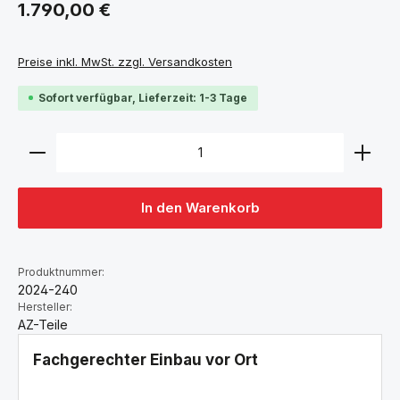
Regulärer Preis:
1.790,00 €
Preise inkl. MwSt. zzgl. Versandkosten
Sofort verfügbar, Lieferzeit: 1-3 Tage
Produkt Anzahl: Gib den gewünschten Wert ein ode
In den Warenkorb
Produktnummer:
2024-240
Hersteller:
AZ-Teile
Fachgerechter Einbau vor Ort