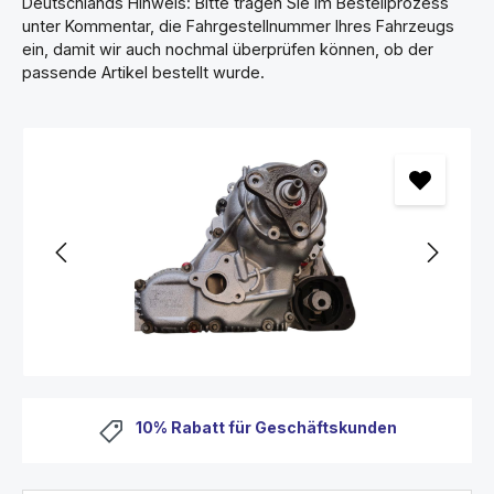
Deutschlands Hinweis: Bitte tragen Sie im Bestellprozess
unter Kommentar, die Fahrgestellnummer Ihres Fahrzeugs
ein, damit wir auch nochmal überprüfen können, ob der
passende Artikel bestellt wurde.
Zusatzartikel im Warenkorb aktualisiert.
Zusatzartikel konnte nicht aktualisiert werden.
10% Rabatt für Geschäftskunden