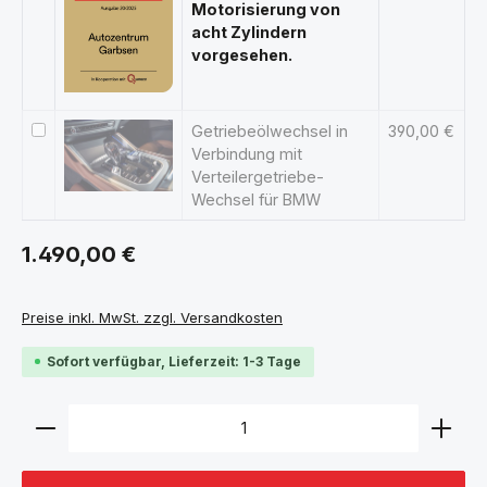
Motorisierung von
acht Zylindern
vorgesehen.
Getriebeölwechsel in
390,00 €
Verbindung mit
Verteilergetriebe-
Wechsel für BMW
Regulärer Preis:
1.490,00 €
Preise inkl. MwSt. zzgl. Versandkosten
Sofort verfügbar, Lieferzeit: 1-3 Tage
Produkt Anzahl: Gib den gewünschten Wert ein ode