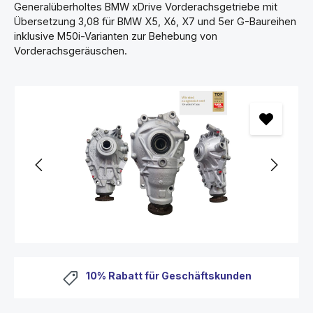
Generalüberholtes BMW xDrive Vorderachsgetriebe mit
Übersetzung 3,08 für BMW X5, X6, X7 und 5er G-Baureihen
inklusive M50i-Varianten zur Behebung von
Vorderachsgeräuschen.
Zusatzartikel im Warenkorb aktualisiert.
Zusatzartikel konnte nicht aktualisiert werden.
10% Rabatt für Geschäftskunden