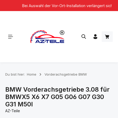
Bei Auswahl der Vor-Ort-Installation verlängert sich die
Zum Hauptinhalt springen
Waren
Du bist hier:
Home
Vorderachsgetriebe BMW
BMW Vorderachsgetriebe 3.08 für
BMWX5 X6 X7 G05 G06 G07 G30
G31 M50I
AZ-Teile